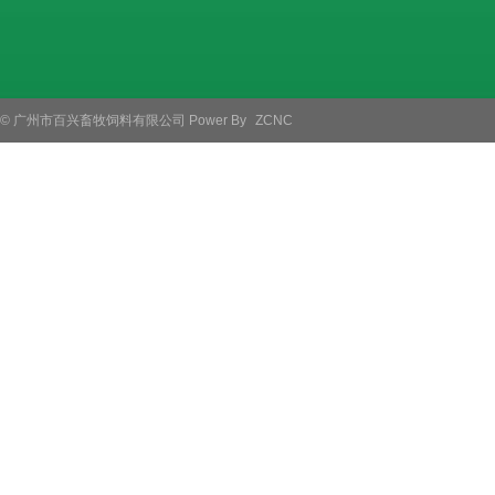
© 广州市百兴畜牧饲料有限公司 Power By
ZCNC